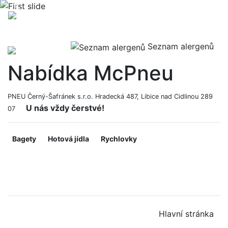
Previous
Nex
Seznam alergenů
Nabídka McPneu
PNEU Černý-Šafránek s.r.o. Hradecká 487, Libice nad Cidlinou 289
U nás vždy čerstvé!
07
Bagety
Hotová jídla
Rychlovky
Hlavní stránka